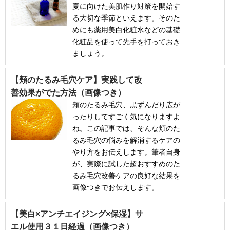
夏に向けた美肌作り対策を開始す
る大切な季節といえます。そのた
めにも薬用美白化粧水などの基礎
化粧品を使って先手を打っておき
ましょう。
【頬のたるみ毛穴ケア】実践して改
善効果がでた方法（画像つき）
頬のたるみ毛穴、黒ずんだり広が
ったりしてすごく気になりますよ
ね。この記事では、そんな頬のた
るみ毛穴の悩みを解消するケアの
やり方をお伝えします。筆者自身
が、実際に試した超おすすめのた
るみ毛穴改善ケアの良好な結果を
画像つきでお伝えします。
【美白×アンチエイジング×保湿】サ
エル使用３１日経過（画像つき）