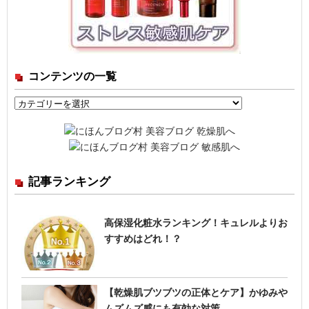
コンテンツの一覧
コ
ン
テ
ン
ツ
記事ランキング
の
一
覧
高保湿化粧水ランキング！キュレルよりお
すすめはどれ！？
【乾燥肌ブツブツの正体とケア】かゆみや
ムズムズ感にも有効な対策