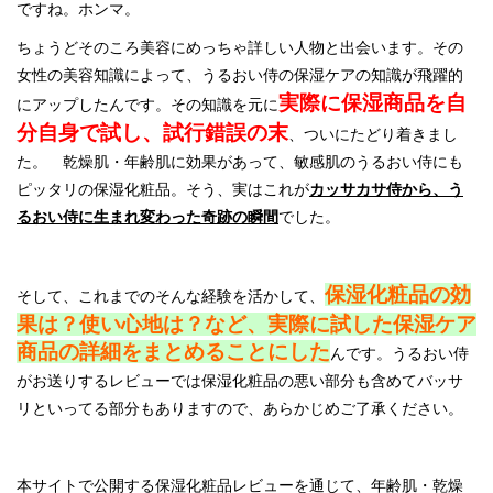
ですね。ホンマ。
ちょうどそのころ美容にめっちゃ詳しい人物と出会います。その
女性の美容知識によって、うるおい侍の保湿ケアの知識が飛躍的
実際に保湿商品を自
にアップしたんです。その知識を元に
分自身で試し、試行錯誤の末
、ついにたどり着きまし
た。 乾燥肌・年齢肌に効果があって、敏感肌のうるおい侍にも
ピッタリの保湿化粧品。そう、実はこれが
カッサカサ侍から、う
るおい侍に生まれ変わった奇跡の瞬間
でした。
保湿化粧品の効
そして、これまでのそんな経験を活かして、
果は？使い心地は？など、実際に試した保湿ケア
商品の詳細をまとめることにした
んです。うるおい侍
がお送りするレビューでは保湿化粧品の悪い部分も含めてバッサ
リといってる部分もありますので、あらかじめご了承ください。
本サイトで公開する保湿化粧品レビューを通じて、年齢肌・乾燥