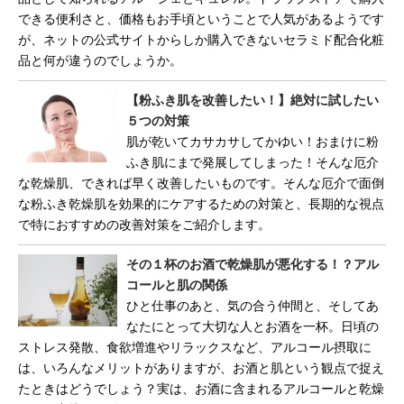
できる便利さと、価格もお手頃ということで人気があるようです
が、ネットの公式サイトからしか購入できないセラミド配合化粧
品と何が違うのでしょうか。
【粉ふき肌を改善したい！】絶対に試したい
５つの対策
肌が乾いてカサカサしてかゆい！おまけに粉
ふき肌にまで発展してしまった！そんな厄介
な乾燥肌、できれば早く改善したいものです。そんな厄介で面倒
な粉ふき乾燥肌を効果的にケアするための対策と、長期的な視点
で特におすすめの改善対策をご紹介します。
その１杯のお酒で乾燥肌が悪化する！？アル
コールと肌の関係
ひと仕事のあと、気の合う仲間と、そしてあ
なたにとって大切な人とお酒を一杯。日頃の
ストレス発散、食欲増進やリラックスなど、アルコール摂取に
は、いろんなメリットがありますが、お酒と肌という観点で捉え
たときはどうでしょう？実は、お酒に含まれるアルコールと乾燥