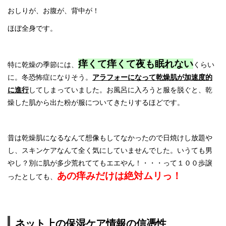
おしりが、お腹が、背中が！
ほぼ全身です。
痒くて痒くて夜も眠れない
特に乾燥の季節には、
くらい
に。冬恐怖症になりそう。
アラフォーになって乾燥肌が加速度的
に進行
してしまっていました。お風呂に入ろうと服を脱ぐと、乾
燥した肌から出た粉が服についてきたりするほどです。
昔は乾燥肌になるなんて想像もしてなかったので日焼けし放題や
し、スキンケアなんて全く気にしていませんでした。いうても男
やし？別に肌が多少荒れててもエエやん！・・・って１００歩譲
あの痒みだけは絶対ムリっ！
ったとしても、
ネット上の保湿ケア情報の信憑性