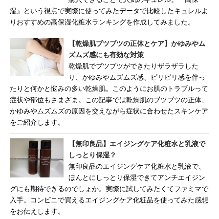
湿』という視点で実際に使ってみたデータで比較したキュレルよ
りおすすめの高保湿化粧水ランキングを作成してみました。
【乾燥肌ブツブツの正体とケア】かゆみやム
ズムズ感にも有効な対策
乾燥肌でブツブツができたりザラザラした
り、かゆみやムズムズ感、ピリピリ感を伴っ
たりと何かと悩みの多い乾燥肌。このようにお肌のトラブルって
症状や部位もさまざま。この記事では乾燥肌のブツブツの正体、
かゆみやムズムズの原因を交えながら症状に合わせたスキンケア
をご紹介します。
【無印良品】エイジングケア化粧水と乳液で
しっとり保湿？
無印良品のエイジングケア化粧水と乳液で、
ほんとにしっとり保湿できてアンチエイジン
グにも期待できるのでしょか。実際に試してみたくてファミマで
入手。コンビニで買えるエイジングケア化粧品を使ってみた感想
をお伝えします。