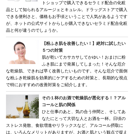
トショップで購入できるセラミド配合の化粧
品として知られるアルージェとキュレル。ドラッグストアで購入
できる便利さと、価格もお手頃ということで人気があるようです
が、ネットの公式サイトからしか購入できないセラミド配合化粧
品と何が違うのでしょうか。
【粉ふき肌を改善したい！】絶対に試したい
５つの対策
肌が乾いてカサカサしてかゆい！おまけに粉
ふき肌にまで発展してしまった！そんな厄介
な乾燥肌、できれば早く改善したいものです。そんな厄介で面倒
な粉ふき乾燥肌を効果的にケアするための対策と、長期的な視点
で特におすすめの改善対策をご紹介します。
その１杯のお酒で乾燥肌が悪化する！？アル
コールと肌の関係
ひと仕事のあと、気の合う仲間と、そしてあ
なたにとって大切な人とお酒を一杯。日頃の
ストレス発散、食欲増進やリラックスなど、アルコール摂取に
は、いろんなメリットがありますが、お酒と肌という観点で捉え