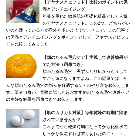
【アヤナスとヒフミド】比較のポイントは保
湿とアンチエイジング
年齢を重ねた敏感肌の基礎化粧品として人気
のアヤナスとヒフミド。この2つ、どちらがい
いのか迷っている方が意外と多いようです。そこで、この記事で
は保湿とアンチエイジングをポイントとして、アヤナスとヒフミ
ドを比較してみました。
【頬のたるみ毛穴ケア】実践して改善効果が
でた方法（画像つき）
頬のたるみ毛穴、黒ずんだり広がったりして
すごく気になりますよね。この記事では、そ
んな頬のたるみ毛穴の悩みを解消するケアのやり方をお伝えしま
す。筆者自身が、実際に試した超おすすめのたるみ毛穴改善ケア
の良好な結果を画像つきでお伝えします。
【肌のカサカサ対策】毎年乾燥の時期に悩ま
されていませんか？
これまでなら乾燥時期になってから化粧水で
しっかり保湿すれば乗り切れたのに・・・。