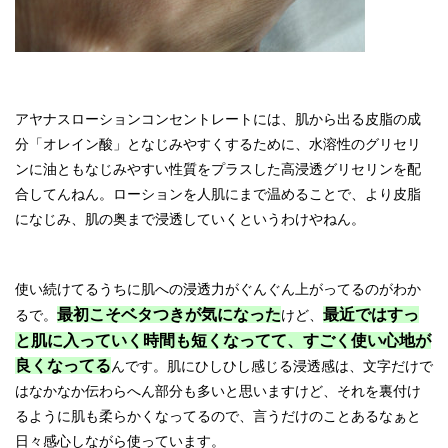
アヤナスローションコンセントレートには、肌から出る皮脂の成
分「オレイン酸」となじみやすくするために、水溶性のグリセリ
ンに油ともなじみやすい性質をプラスした高浸透グリセリンを配
合してんねん。ローションを人肌にまで温めることで、より皮脂
になじみ、肌の奥まで浸透していくというわけやねん。
使い続けてるうちに肌への浸透力がぐんぐん上がってるのがわか
最初こそベタつきが気になった
最近ではすっ
るで。
けど、
と肌に入っていく時間も短くなってて、すごく使い心地が
良くなってる
んです。肌にひしひし感じる浸透感は、文字だけで
はなかなか伝わらへん部分も多いと思いますけど、それを裏付け
るように肌も柔らかくなってるので、言うだけのことあるなぁと
日々感心しながら使っています。