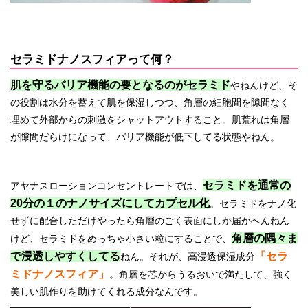
セラミドナノスフィアって何？
肌を守るバリア機能の要となるのが
セラミド
やねんけど、そ
の役割は水分を蓄えて肌を保湿しつつ、角層の細胞間を隙間なく
埋めて外部からの刺激をシャットアウトすること。肌荒れは角層
が隙間だらけになって、バリア機能が低下してる状態やねん。
セラミドを通常の
アヤナスローションコンセントレートでは、
20分の１のナノサイズにしてカプセル化
。セラミドをナノ化
せずに配合しただけやったら角層のごく表面にしか届かへんねん
角層の隅々ま
けど、セラミドをめっちゃ小さい粒にすることで、
で浸透しやすくしてる
「セラ
ねん。それが、高浸透保湿成分
ミドナノスフィア」
。角層を芯からうるおいで満たして、強く
美しい肌作りを助けてくれる成分なんです。