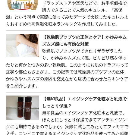
ドラッグストアや楽天などで、お手頃価格で
購入できることで人気のキュレル。『高保
湿』という視点で実際に使ってみたデータで比較したキュレルよ
りおすすめの高保湿化粧水ランキングを作成してみました。
【乾燥肌ブツブツの正体とケア】かゆみやム
ズムズ感にも有効な対策
乾燥肌でブツブツができたりザラザラした
り、かゆみやムズムズ感、ピリピリ感を伴っ
たりと何かと悩みの多い乾燥肌。このようにお肌のトラブルって
症状や部位もさまざま。この記事では乾燥肌のブツブツの正体、
かゆみやムズムズの原因を交えながら症状に合わせたスキンケア
をご紹介します。
【無印良品】エイジングケア化粧水と乳液で
しっとり保湿？
無印良品のエイジングケア化粧水と乳液で、
ほんとにしっとり保湿できてアンチエイジン
グにも期待できるのでしょか。実際に試してみたくてファミマで
入手。コンビニで買えるエイジングケア化粧品を使ってみた感想