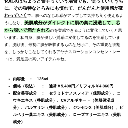
化粧水はちょっと苦手っていう場合でも、使っていくうち
に、その独特なとろみにも慣れて、だんだんと使用感が変
わっていく
で。肌へのなじみ感がアップして気持ち良く使えるよ
美肌成分がダイレクトに肌の奥に浸透して、芯
うになり、
から潤いで満たされる
のを実感できるように変化していくと思
います。私自身、肌が優しい質感に変化してるのを実感していま
す。洗顔後、最初に肌が吸収するものなだけに、その重要な役割
を、しっかりこなしてくれるアヤナスローションコンセントレー
トは、満足度の高いアイテムやね。
内容量 ： 125mL
価格（税込） ： 通常￥5,400円／リフィル￥4,860円
配合美容成分 ： セラミドナノスフィア（保湿成分）、コ
ウキエキス（整肌成分）、CVアルギネート（美肌保湿成
分）、パルマリン（整肌成分）、ジンセンX（美肌成分）、ビ
ルベリー葉エキス（美肌成分）、ローズマリーエキス（美肌
成分）