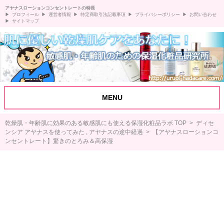
アヤナスローションコンセントレートの特長
プロフィール
運営者情報
特定商取引法記載事項
プライバシーポリシー
お問い合わせ
サイトマップ
MENU
乾燥肌・年齢肌に効果のある敏感肌にも使える保湿化粧品ラボ TOP
>
ディセ
ンシア アヤナスを使ってみた
,
アヤナスの途中経過
> 【アヤナスローションコ
ンセントレート】驚きのとろみ＆高保湿