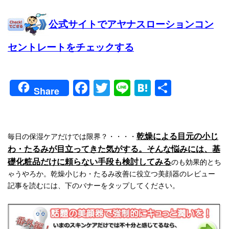
公式サイトでアヤナスローションコン
セントレートをチェックする
Facebook
Twitter
Line
Hatena
共
Share
有
乾燥による目元の小じ
毎日の保湿ケアだけでは限界？・・・・
わ・たるみが目立ってきた気がする。そんな悩みには、基
礎化粧品だけに頼らない手段も検討してみる
のも効果的とち
ゃうやろか。乾燥小じわ・たるみ改善に役立つ美顔器のレビュー
記事を読むには、下のバナーをタップしてください。