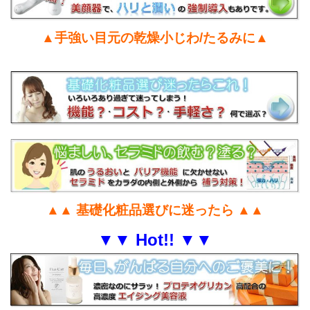
▲手強い目元の乾燥小じわ/たるみに▲
▲▲ 基礎化粧品選びに迷ったら ▲▲
▼▼ Hot!! ▼▼