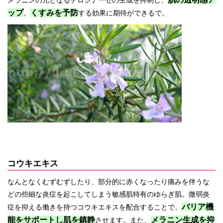
ップ
くすみを予防
。
する効果に期待ができるで。
コウキエキス
なんとなくむずむずしたり、部分的に赤くなったり痛みを伴うな
どの些細な炎症を起こしてしまう敏感肌特有のゆらぎ肌。微弱炎
バリア機
症を抑える働きを持つコウキエキスを配合することで、
能をサポートし肌を鎮静
メラニン生成を抑
させます。また、