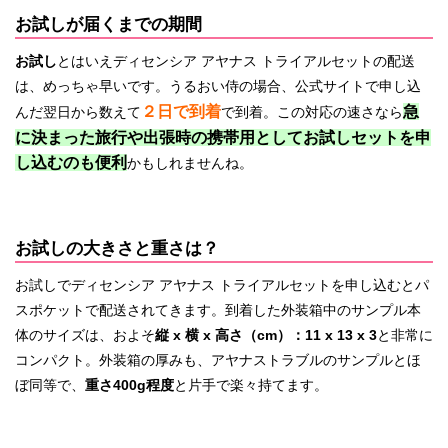
お試しが届くまでの期間
お試し
とはいえディセンシア アヤナス トライアルセットの配送
は、めっちゃ早いです。うるおい侍の場合、公式サイトで申し込
２日で到着
急
んだ翌日から数えて
で到着。この対応の速さなら
に決まった旅行や出張時の携帯用としてお試しセットを申
し込むのも便利
かもしれませんね。
お試しの大きさと重さは？
お試しでディセンシア アヤナス トライアルセットを申し込むとパ
スポケットで配送されてきます。到着した外装箱中のサンプル本
体のサイズは、およそ
縦 x 横 x 高さ（cm）：11 x 13 x 3
と非常に
コンパクト。外装箱の厚みも、アヤナストラブルのサンプルとほ
ぼ同等で、
重さ400g程度
と片手で楽々持てます。