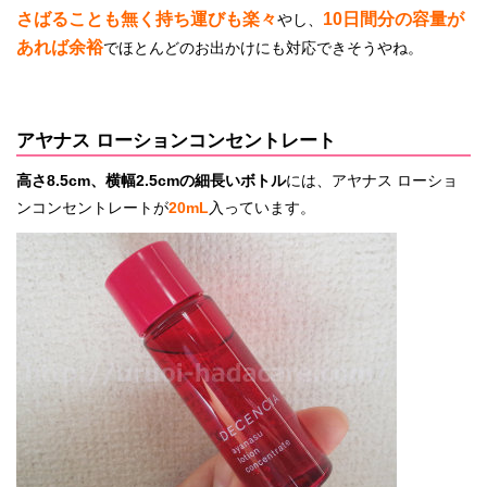
さばることも無く持ち運びも楽々
10日間分の容量が
やし、
あれば余裕
でほとんどのお出かけにも対応できそうやね。
アヤナス ローションコンセントレート
高さ8.5
cm、横幅2.5cmの細長いボトル
には、アヤナス ローショ
ンコンセントレートが
20mL
入っています。