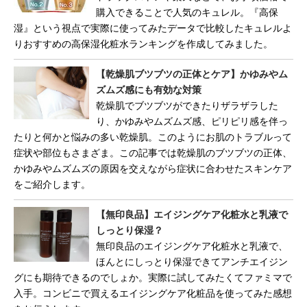
購入できることで人気のキュレル。『高保
湿』という視点で実際に使ってみたデータで比較したキュレルよ
りおすすめの高保湿化粧水ランキングを作成してみました。
【乾燥肌ブツブツの正体とケア】かゆみやム
ズムズ感にも有効な対策
乾燥肌でブツブツができたりザラザラした
り、かゆみやムズムズ感、ピリピリ感を伴っ
たりと何かと悩みの多い乾燥肌。このようにお肌のトラブルって
症状や部位もさまざま。この記事では乾燥肌のブツブツの正体、
かゆみやムズムズの原因を交えながら症状に合わせたスキンケア
をご紹介します。
【無印良品】エイジングケア化粧水と乳液で
しっとり保湿？
無印良品のエイジングケア化粧水と乳液で、
ほんとにしっとり保湿できてアンチエイジン
グにも期待できるのでしょか。実際に試してみたくてファミマで
入手。コンビニで買えるエイジングケア化粧品を使ってみた感想