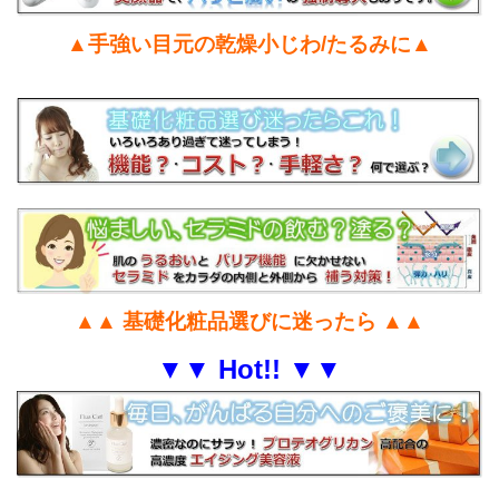
▲手強い目元の乾燥小じわ/たるみに▲
▲▲ 基礎化粧品選びに迷ったら ▲▲
▼▼ Hot!! ▼▼