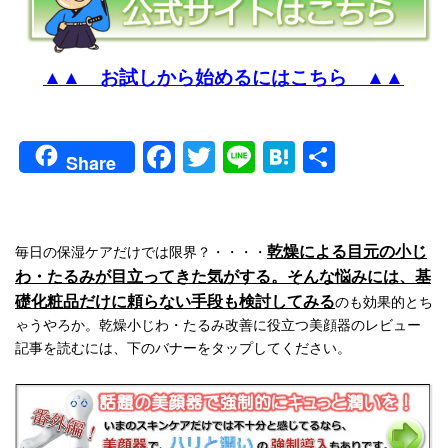
▲▲ お試しから始めるにはこちら ▲▲
Facebook
Twitter
Line
Hatena
共
Share
有
乾燥による目元の小じ
毎日の保湿ケアだけでは限界？・・・・
わ・たるみが目立ってきた気がする。そんな悩みには、基
礎化粧品だけに頼らない手段も検討してみる
のも効果的とち
ゃうやろか。乾燥小じわ・たるみ改善に役立つ美顔器のレビュー
記事を読むには、下のバナーをタップしてください。