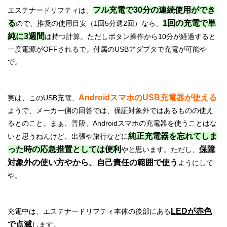
フル充電で30分の連続使用ができ
エステナードリフティは、
る
1回の充電で単
ので、推奨の使用目安（1回5分週2回）なら、
純に3週間
は持つ計算。ただしボタン操作から10分が経過すると
一度電源がOFFされるで。付属のUSBアダプタで充電が可能や
で。
AndroidスマホのUSB充電器が使える
実は、このUSB充電、
ようで、メーカー側の回答では、保証対象外ではあるものの使え
るとのこと。まぁ、普段、Androidスマホの充電器を使うことはな
純正充電器を忘れてしま
いと思うねんけど、出張や旅行などに
った時の応急措置としては便利
保障
やと思います。ただし、
対象外の使い方やから、自己責任の範囲で使う
ようにして
や。
LEDが赤色
充電中は、エステナードリフティ本体の後部にある
で点滅
します。