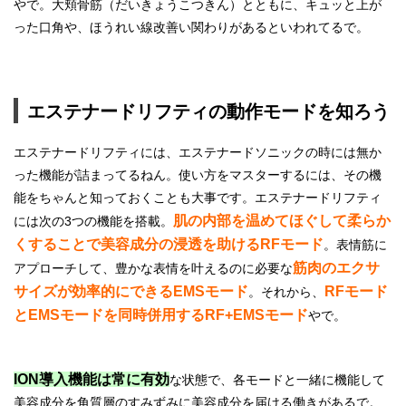
やで。大頬骨筋（だいきょうこつきん）とともに、キュッと上が
った口角や、ほうれい線改善い関わりがあるといわれてるで。
エステナードリフティの動作モードを知ろう
エステナードリフティには、エステナードソニックの時には無か
った機能が詰まってるねん。使い方をマスターするには、その機
能をちゃんと知っておくことも大事です。エステナードリフティ
肌の内部を温めてほぐして柔らか
には次の3つの機能を搭載。
くすることで美容成分の浸透を助けるRFモード
。表情筋に
筋肉のエクサ
アプローチして、豊かな表情を叶えるのに必要な
サイズが効率的にできるEMSモード
RFモード
。それから、
とEMSモードを同時併用するRF+EMSモード
やで。
ION導入機能は常に有効
な状態で、各モードと一緒に機能して
美容成分を角質層のすみずみに美容成分を届ける働きがあるで。