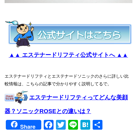
▲▲ エステナードリフティ公式サイトへ ▲▲
エステナードリフティとエステナードソニックのさらに詳しい比
較情報は、こちらの記事で分かりやすく説明してるで。
エステナードリフティってどんな美顔
器？ソニックROSEとの違いは？
Facebook
Twitter
Line
Hatena
共
Share
有