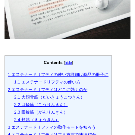
Contents
[
hide
]
1
エステナードリフティの使い方詳細は商品の冊子に
1.1
エステナードリフティの使い方
2
エステナードリフティはどこに効くのか
2.1
大頬骨筋（だいきょうこつきん）
2.2
口輪筋（こうりんきん）
2.3
眼輪筋（がんりんきん）
2.4
頬筋（きょうきん）
3
エステナードリフティの動作モードを知ろう
4
エステナードリフティはフル充電で連続30分