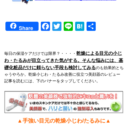
Facebook
Twitter
Line
Hatena
共
Share
有
乾燥による目元の小じ
毎日の保湿ケアだけでは限界？・・・・
わ・たるみが目立ってきた気がする。そんな悩みには、基
礎化粧品だけに頼らない手段も検討してみる
のも効果的とち
ゃうやろか。乾燥小じわ・たるみ改善に役立つ美顔器のレビュー
記事を読むには、下のバナーをタップしてください。
▲手強い目元の乾燥小じわ/たるみに▲