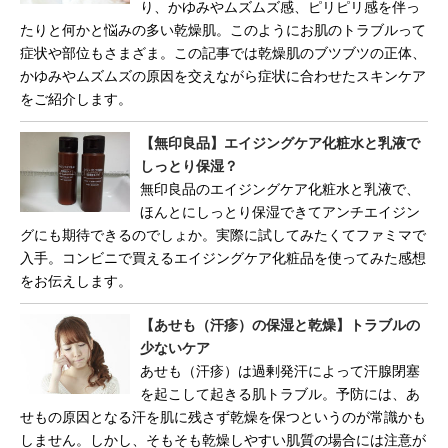
り、かゆみやムズムズ感、ピリピリ感を伴っ
たりと何かと悩みの多い乾燥肌。このようにお肌のトラブルって
症状や部位もさまざま。この記事では乾燥肌のブツブツの正体、
かゆみやムズムズの原因を交えながら症状に合わせたスキンケア
をご紹介します。
【無印良品】エイジングケア化粧水と乳液で
しっとり保湿？
無印良品のエイジングケア化粧水と乳液で、
ほんとにしっとり保湿できてアンチエイジン
グにも期待できるのでしょか。実際に試してみたくてファミマで
入手。コンビニで買えるエイジングケア化粧品を使ってみた感想
をお伝えします。
【あせも（汗疹）の保湿と乾燥】トラブルの
少ないケア
あせも（汗疹）は過剰発汗によって汗腺閉塞
を起こして起きる肌トラブル。予防には、あ
せもの原因となる汗を肌に残さず乾燥を保つというのが常識かも
しません。しかし、そもそも乾燥しやすい肌質の場合には注意が