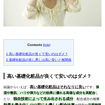
Contents
[
hide
]
1
高い基礎化粧品が良くて安いのはダメ？
2
基礎化粧品の良し悪しは高い安いと無関係
高い基礎化粧品が良くて安いのはダメ？
高い基礎化粧品
はそれなりに良い
結論からいえば、
です。
保
湿や整肌、ハリや弾力などの効果に優れる高価な成分を高配合
し
独自技術によって生み出される成分
たり、
、配合成分の相乗
効果を最大化しつつ肌にも優しい配合比率
の研究や
品質管理