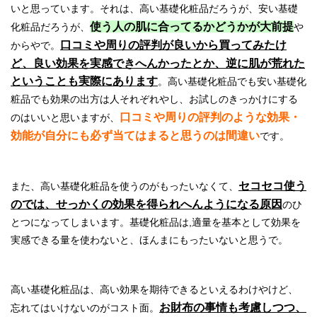
いと思っています。それは、高い基礎化粧品だろうが、安い基礎
使う人の肌に合ってるかどうかが大前提
化粧品だろうが、
や
口コミや周りの評判が良いから買ってみたけ
からやで。
ど、良い効果を実感できへんかったとか、逆に肌が荒れた
ということも実際にあります
。高い基礎化粧品でも安い基礎化
粧品でも効果の出方は人それぞれやし、お試しのきっかけにする
口コミや周りの評判のような効果・
のはいいと思いますが、
効能が自分にも必ず当てはまると思うのは間違い
です。
セコセコ使う
また、高い基礎化粧品を使うのがもったいなくて、
のでは、せっかくの効果を得られへんようになる原因
のひ
とつになってしまいます。基礎化粧品は,適量を基本として効果を
実感できる量を使わないと、ほんまにもったいないと思うで。
高い基礎化粧品は、高い効果を期待できるといえるわけやけど、
お財布の事情も考慮しつつ、
忘れてはいけないのがコスト面。