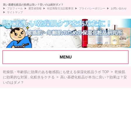
高い基礎化粧品の効果は良い？安いのは絶対ダメ？
プロフィール
運営者情報
特定商取引法記載事項
プライバシーポリシー
お問い合わせ
サイトマップ
MENU
乾燥肌・年齢肌に効果のある敏感肌にも使える保湿化粧品ラボ TOP
>
乾燥肌
に効果的な対策
,
化粧水をケチる
> 高い基礎化粧品が本当に良い？効果は？安
いのはダメ？