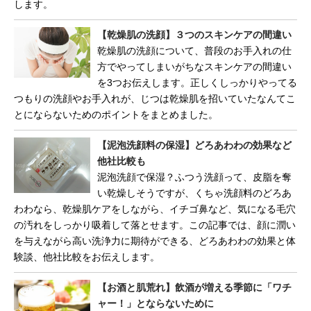
します。
【乾燥肌の洗顔】３つのスキンケアの間違い
乾燥肌の洗顔について、普段のお手入れの仕
方でやってしまいがちなスキンケアの間違い
を3つお伝えします。正しくしっかりやってる
つもりの洗顔やお手入れが、じつは乾燥肌を招いていたなんてこ
とにならないためのポイントをまとめました。
【泥泡洗顔料の保湿】どろあわわの効果など
他社比較も
泥泡洗顔で保湿？ふつう洗顔って、皮脂を奪
い乾燥しそうですが、くちゃ洗顔料のどろあ
わわなら、乾燥肌ケアをしながら、イチゴ鼻など、気になる毛穴
の汚れをしっかり吸着して落とせます。この記事では、顔に潤い
を与えながら高い洗浄力に期待ができる、どろあわわの効果と体
験談、他社比較をお伝えします。
【お酒と肌荒れ】飲酒が増える季節に「ワチ
ャー！」とならないために