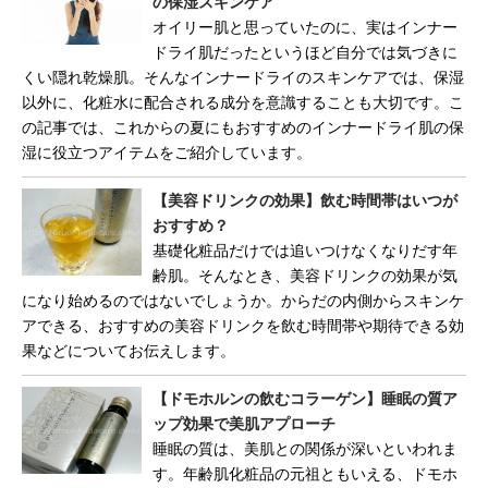
の保湿スキンケア
オイリー肌と思っていたのに、実はインナー
ドライ肌だったというほど自分では気づきに
くい隠れ乾燥肌。そんなインナードライのスキンケアでは、保湿
以外に、化粧水に配合される成分を意識することも大切です。こ
の記事では、これからの夏にもおすすめのインナードライ肌の保
湿に役立つアイテムをご紹介しています。
【美容ドリンクの効果】飲む時間帯はいつが
おすすめ？
基礎化粧品だけでは追いつけなくなりだす年
齢肌。そんなとき、美容ドリンクの効果が気
になり始めるのではないでしょうか。からだの内側からスキンケ
アできる、おすすめの美容ドリンクを飲む時間帯や期待できる効
果などについてお伝えします。
【ドモホルンの飲むコラーゲン】睡眠の質ア
ップ効果で美肌アプローチ
睡眠の質は、美肌との関係が深いといわれま
す。年齢肌化粧品の元祖ともいえる、ドモホ