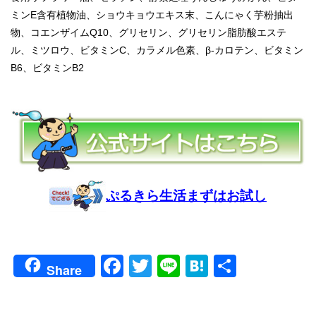
ミンE含有植物油、ショウキョウエキス末、こんにゃく芋粉抽出
物、コエンザイムQ10、グリセリン、グリセリン脂肪酸エステ
ル、ミツロウ、ビタミンC、カラメル色素、β-カロテン、ビタミン
B6、ビタミンB2
ぷるきら生活まずはお試し
Facebook
Twitter
Line
Hatena
共
Share
有