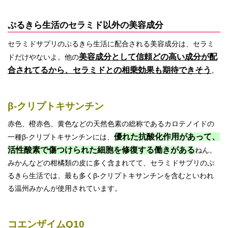
ぷるきら生活のセラミド以外の美容成分
セラミドサプリのぷるきら生活に配合される美容成分は、セラミ
美容成分として信頼どの高い成分が配
ドだけやないよ。他の
合されてるから、セラミドとの相乗効果も期待できそう
。
β-クリプトキサンチン
赤色、橙赤色、黄色などの天然色素の総称であるカロテノイドの
優れた抗酸化作用があって、
一種β-クリプトキサンチンには、
活性酸素で傷つけられた細胞を修復する働きがある
ねん。
みかんなどの柑橘類の皮に多く含まれてて、セラミドサプリのぷ
るきら生活では、最も多くβ-クリプトキサンチンを含むといわれ
る温州みかんが使用されています。
コエンザイムQ10