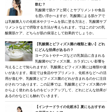
飲む？
乳酸菌で肌ケアと聞くとサプリメントや食品
を思い浮かべますが、乳酸菌による肌ケアで
は乳酸菌入りの化粧水やクリームを肌に塗る方法と、乳酸菌サプ
リメントなどで摂取する方法が考えられます。ではこの2つの乳
酸菌肌ケア、どちらが肌の保湿として効果的でしょうか。
【乳酸菌とビフィズス菌の種類と違い】どれ
にどんな効果があるの？
ヨーグルトやチーズなどの乳製品に含まれる
乳酸菌やビフィズス菌。カラダにいい影響を
与えることで知られますが、乳酸菌とビフィズス菌には種類や違
いがあります。最近では食品やサプリメント、化粧水などへの活
用が進む中、乳酸菌とビフィズス菌のどれが含まれるのかに注目
がされつつあります。この記事では、乳酸菌とビフィズス菌の中
からよく使われるものをピックアップして、どれにどんな効果が
あるのかなどにも触れていきます。
【インナードライの化粧水】夏にもおすすめ