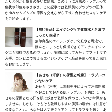
たりと何かと悩みの多い乾燥肌。このようにお肌のトラブルって
症状や部位もさまざま。この記事では乾燥肌のブツブツの正体、
かゆみやムズムズの原因を交えながら症状に合わせたスキンケア
をご紹介します。
【無印良品】エイジングケア化粧水と乳液で
しっとり保湿？
無印良品のエイジングケア化粧水と乳液で、
ほんとにしっとり保湿できてアンチエイジン
グにも期待できるのでしょか。実際に試してみたくてファミマで
入手。コンビニで買えるエイジングケア化粧品を使ってみた感想
をお伝えします。
【あせも（汗疹）の保湿と乾燥】トラブルの
少ないケア
あせも（汗疹）は過剰発汗によって汗腺閉塞
を起こして起きる肌トラブル。予防には、あ
せもの原因となる汗を肌に残さず乾燥を保つというのが常識かも
しません。しかし、そもそも乾燥しやすい肌質の場合には注意が
必要なことも。あなたは大丈夫？ケアとしてトラブルを防ぐ、あ