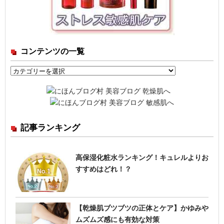
コンテンツの一覧
コ
ン
テ
ン
ツ
記事ランキング
の
一
覧
高保湿化粧水ランキング！キュレルよりお
すすめはどれ！？
【乾燥肌ブツブツの正体とケア】かゆみや
ムズムズ感にも有効な対策