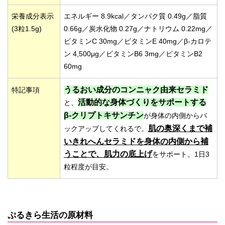
栄養成分表示
エネルギー 8.9kcal／タンパク質 0.49g／脂質
(3粒1.5g)
0.66g／炭水化物 0.27g／ナトリウム 0.22mg／
ビタミンC 30mg／ビタミンE 40mg／β‐カロテ
ン 4,500μg／ビタミンB6 3mg／ビタミンB2
60mg
うるおい成分のコンニャク由来セラミド
特記事項
活動的な身体づくりをサポートする
と、
β-クリプトキサンチン
が身体の内側からバ
肌の奥深くまで補
ックアップしてくれるで。
いきれへんセラミドを身体の内側から補
うことで、肌力の底上げ
をサポート。1日3
粒程度が目安。
ぷるきら生活の原材料