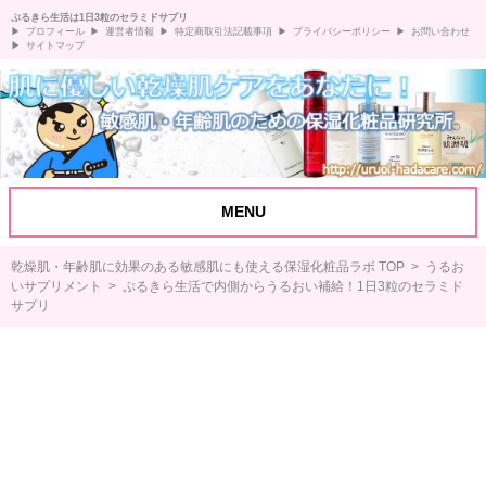
ぷるきら生活は1日3粒のセラミドサプリ
プロフィール
運営者情報
特定商取引法記載事項
プライバシーポリシー
お問い合わせ
サイトマップ
MENU
乾燥肌・年齢肌に効果のある敏感肌にも使える保湿化粧品ラボ TOP
>
うるお
いサプリメント
> ぷるきら生活で内側からうるおい補給！1日3粒のセラミド
サプリ