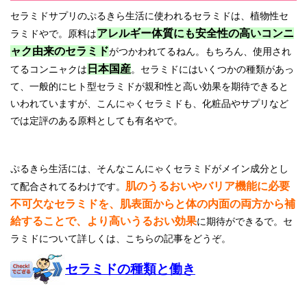
セラミドサプリのぷるきら生活に使われるセラミドは、植物性セ
アレルギー体質にも安全性の高いコンニ
ラミドやで。原料は
ャク由来のセラミド
がつかわれてるねん。もちろん、使用され
日本国産
てるコンニャクは
。セラミドにはいくつかの種類があっ
て、一般的にヒト型セラミドが親和性と高い効果を期待できると
いわれていますが、こんにゃくセラミドも、化粧品やサプリなど
では定評のある原料としても有名やで。
ぷるきら生活には、そんなこんにゃくセラミドがメイン成分とし
肌のうるおいやバリア機能に必要
て配合されてるわけです。
不可欠なセラミドを、肌表面からと体の内面の両方から補
給することで、より高いうるおい効果
に期待ができるで。セ
ラミドについて詳しくは、こちらの記事をどうぞ。
セラミドの種類と働き