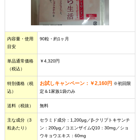
内容量・使用
90粒・約1ヶ月
目安
単品通常価格
￥4,320円
（税込）
お試しキャンペーン：￥2,160円
特別価格（税
※初回限
込）
定＆1家族1袋のみ
送料（税抜）
無料
主な成分（3
セラミド成分：1,200μg／β-クリプトキサンチ
粒あたり）
ン：200μg／コエンザイムQ10：30mg／ショ
ウキョウエキス：60mg