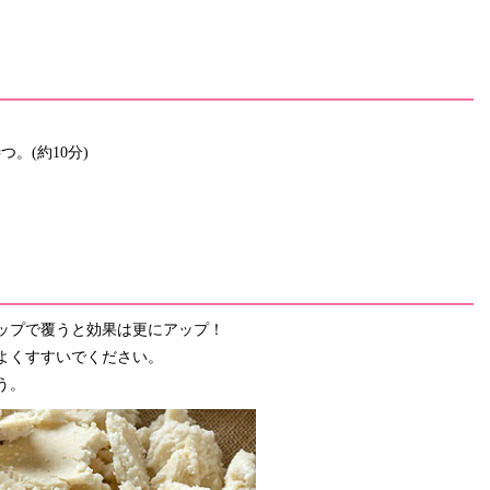
。(約10分)
ップで覆うと効果は更にアップ！
よくすすいでください。
う。