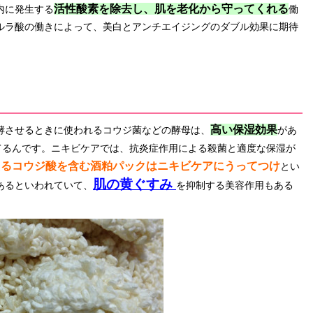
活性酸素を除去し、肌を老化から守ってくれる
内に発生する
働
ルラ酸の働きによって、美白とアンチエイジングのダブル効果に期待
高い保湿効果
酵させるときに使われるコウジ菌などの酵母は、
があ
てるんです。ニキビケアでは、抗炎症作用による殺菌と適度な保湿が
えるコウジ酸を含む酒粕パックはニキビケアにうってつけ
とい
肌の黄ぐすみ
あるといわれていて、
を抑制する美容作用もある