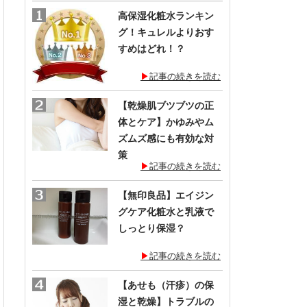
一
高保湿化粧水ランキン
覧
グ！キュレルよりおす
すめはどれ！？
記事の続きを読む
【乾燥肌ブツブツの正
体とケア】かゆみやム
ズムズ感にも有効な対
策
記事の続きを読む
【無印良品】エイジン
グケア化粧水と乳液で
しっとり保湿？
記事の続きを読む
【あせも（汗疹）の保
湿と乾燥】トラブルの