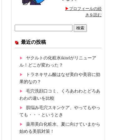
プロフィールの続
きを読む
検
索:
最近の投稿
ヤクルトの化粧水ikitelがリニューア
ル！どこが変わった？
トラネキサム酸はなぜ美白や美容に効
果的なの？
毛穴洗顔口コミ、くろあわわとどろあ
わわの違いを比較
肌悩み毛穴スキンケア、やってもやっ
ても・・・というとき
薬用美白化粧水、夏に向けていまから
始める美肌対策！