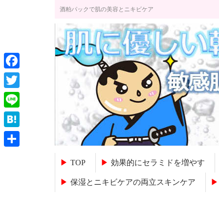
酒粕パックで肌の美容とニキビケア
Facebook
Twitter
Line
Hatena
共
TOP
効果的にセラミドを増やす
有
保湿とニキビケアの両立スキンケア