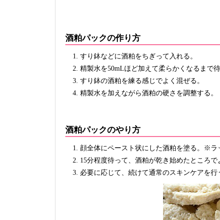
酒粕パックの作り方
すり鉢などに酒粕をちぎって入れる。
精製水を50mLほど加えて柔らかくなるまで待つ
すり鉢の酒粕を練る感じでよく混ぜる。
精製水を加えながら酒粕の硬さを調整する。
酒粕パックのやり方
顔全体にペースト状にした酒粕を塗る。※ラ
15分程度待って、酒粕が乾き始めたところで
必要に応じて、続けて通常のスキンケアを行