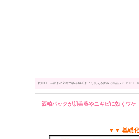
乾燥肌・年齢肌に効果のある敏感肌にも使える保湿化粧品ラボ TOP
>
酒粕パックが肌美容やニキビに効くワケ
▼▼ 基礎