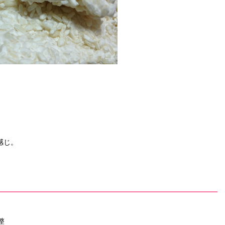
感じ。
整