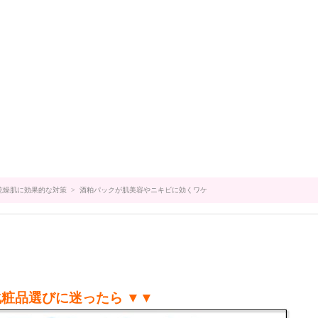
乾燥肌に効果的な対策
> 酒粕パックが肌美容やニキビに効くワケ
化粧品選びに迷ったら ▼▼