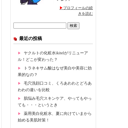
プロフィールの続
きを読む
検
索:
最近の投稿
ヤクルトの化粧水ikitelがリニューア
ル！どこが変わった？
トラネキサム酸はなぜ美白や美容に効
果的なの？
毛穴洗顔口コミ、くろあわわとどろあ
わわの違いを比較
肌悩み毛穴スキンケア、やってもやっ
ても・・・というとき
薬用美白化粧水、夏に向けていまから
始める美肌対策！