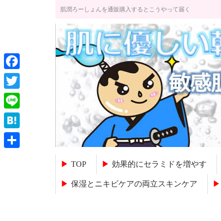
肌潤ろーしょんを通販購入するとこうやって届く
Facebook
Twitter
Line
Hatena
共
TOP
効果的にセラミドを増やす
有
保湿とニキビケアの両立スキンケア