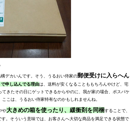
5
郵便受けに入らへん
結構デカいんです。そう、うるおい侍家の
トで申し込んでる理由
は、送料が安くなることももちろんやけど、宅
ってきたその日にゲットできるからやのに、我が家の場合、ポスパケ
、ここは、うるおい侍家特有なのかもしれませんね。
大きめの箱を使ったり、緩衝剤を同梱
やや
することで、
です。そういう意味では、お客さんへ大切な商品を満足できる状態で