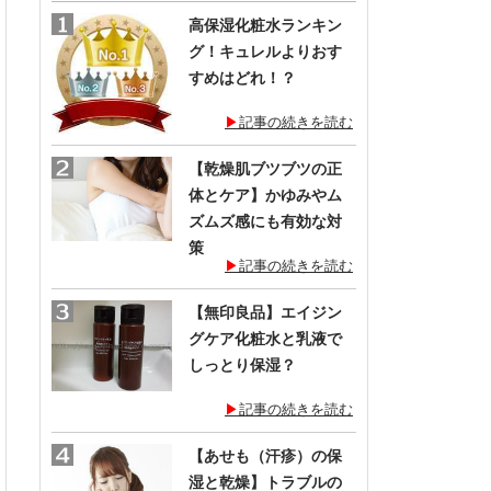
一
高保湿化粧水ランキン
覧
グ！キュレルよりおす
すめはどれ！？
記事の続きを読む
【乾燥肌ブツブツの正
体とケア】かゆみやム
ズムズ感にも有効な対
策
記事の続きを読む
【無印良品】エイジン
グケア化粧水と乳液で
しっとり保湿？
記事の続きを読む
【あせも（汗疹）の保
湿と乾燥】トラブルの