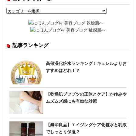
コ
ン
テ
ン
ツ
記事ランキング
の
一
覧
高保湿化粧水ランキング！キュレルよりお
すすめはどれ！？
【乾燥肌ブツブツの正体とケア】かゆみや
ムズムズ感にも有効な対策
【無印良品】エイジングケア化粧水と乳液
でしっとり保湿？