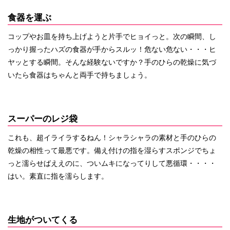
食器を運ぶ
コップやお皿を持ち上げようと片手でヒョイっと。次の瞬間、し
っかり握ったハズの食器が手からスルッ！危ない危ない・・・ヒ
ヤッとする瞬間。そんな経験ないですか？手のひらの乾燥に気づ
いたら食器はちゃんと両手で持ちましょう。
スーパーのレジ袋
これも、超イライラするねん！シャラシャラの素材と手のひらの
乾燥の相性って最悪です。備え付けの指を湿らすスポンジでちょ
っと濡らせばええのに、ついムキになってりして悪循環・・・・
はい。素直に指を濡らします。
生地がついてくる