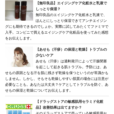
【無印良品】エイジングケア化粧水と乳液で
しっとり保湿？
無印良品のエイジングケア化粧水と乳液で、
ほんとにしっとり保湿できてアンチエイジン
グにも期待できるのでしょか。実際に試してみたくてファミマで
入手。コンビニで買えるエイジングケア化粧品を使ってみた感想
をお伝えします。
【あせも（汗疹）の保湿と乾燥】トラブルの
少ないケア
あせも（汗疹）は過剰発汗によって汗腺閉塞
を起こして起きる肌トラブル。予防には、あ
せもの原因となる汗を肌に残さず乾燥を保つというのが常識かも
しません。しかし、そもそも乾燥しやすい肌質の場合には注意が
必要なことも。あなたは大丈夫？ケアとしてトラブルを防ぐ、あ
せもの保湿と乾燥についてお伝えします。
【ドラッグストアの敏感肌用セラミド化粧
品】改善効果は出てますか？
そのドラッグストアで売っている敏感肌用セ