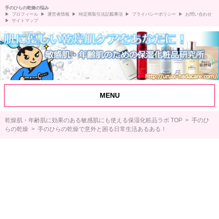
手のひらの乾燥の悩み
プロフィール
運営者情報
特定商取引法記載事項
プライバシーポリシー
お問い合わせ
サイトマップ
MENU
乾燥肌・年齢肌に効果のある敏感肌にも使える保湿化粧品ラボ TOP
>
手のひ
らの乾燥
> 手のひらの乾燥で意外と困る日常生活あるある！