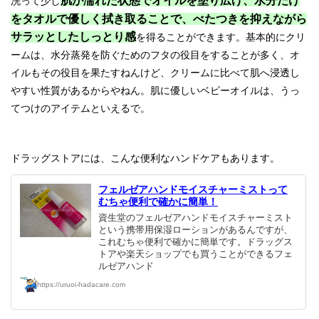
肌が濡れた状態でオイルを塗り広げ、水分だけ
洗って少し
をタオルで優しく拭き取ることで、べたつきを抑えながら
サラッとしたしっとり感
を得ることができます。基本的にクリ
ームは、水分蒸発を防ぐためのフタの役目をすることが多く、オ
イルもその役目を果たすねんけど、クリームに比べて肌へ浸透し
やすい性質があるからやねん。肌に優しいベビーオイルは、うっ
てつけのアイテムといえるで。
ドラッグストアには、こんな便利なハンドケアもあります。
フェルゼアハンドモイスチャーミストって
むちゃ便利で確かに簡単！
資生堂のフェルゼアハンドモイスチャーミスト
という携帯用保湿ローションがあるんですが、
これむちゃ便利で確かに簡単です。ドラッグス
トアや楽天ショップでも買うことができるフェ
ルゼアハンド
https://uruoi-hadacare.com