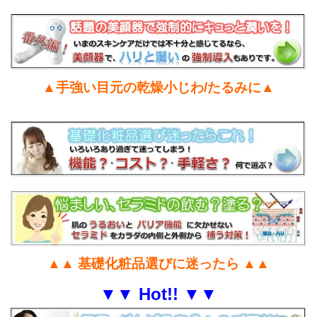
▲手強い目元の乾燥小じわ/たるみに▲
▲▲ 基礎化粧品選びに迷ったら ▲▲
▼▼ Hot!! ▼▼