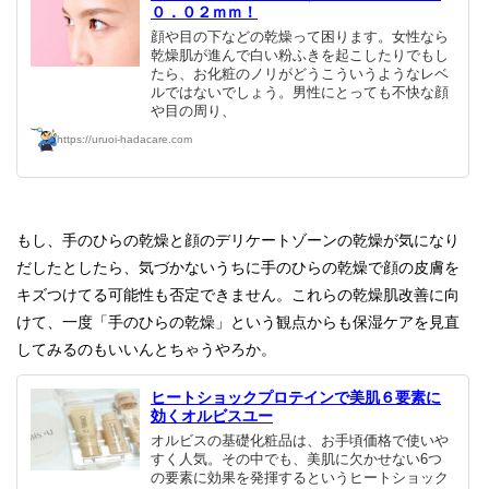
０．０２ｍｍ！
顔や目の下などの乾燥って困ります。女性なら
乾燥肌が進んで白い粉ふきを起こしたりでもし
たら、お化粧のノリがどうこういうようなレベ
ルではないでしょう。男性にとっても不快な顔
や目の周り、
https://uruoi-hadacare.com
もし、手のひらの乾燥と顔のデリケートゾーンの乾燥が気になり
だしたとしたら、気づかないうちに手のひらの乾燥で顔の皮膚を
キズつけてる可能性も否定できません。これらの乾燥肌改善に向
けて、一度「手のひらの乾燥」という観点からも保湿ケアを見直
してみるのもいいんとちゃうやろか。
ヒートショックプロテインで美肌６要素に
効くオルビスユー
オルビスの基礎化粧品は、お手頃価格で使いや
すく人気。その中でも、美肌に欠かせない6つ
の要素に効果を発揮するというヒートショック