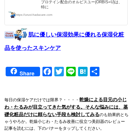
プロテイン配合のオルビスユー(ORBIS=U)は、
特に
https://uruoi-hadacare.com
肌に優しい保湿効果に優れる保湿化粧
品を使ったスキンケア
Facebook
Twitter
Line
Hatena
共
Share
有
乾燥による目元の小じ
毎日の保湿ケアだけでは限界？・・・・
わ・たるみが目立ってきた気がする。そんな悩みには、基
礎化粧品だけに頼らない手段も検討してみる
のも効果的とち
ゃうやろか。乾燥小じわ・たるみ改善に役立つ美顔器のレビュー
記事を読むには、下のバナーをタップしてください。