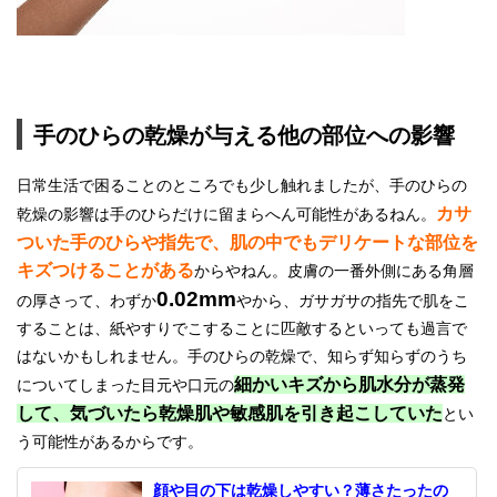
手のひらの乾燥が与える他の部位への影響
日常生活で困ることのところでも少し触れましたが、手のひらの
カサ
乾燥の影響は手のひらだけに留まらへん可能性があるねん。
ついた手のひらや指先で、肌の中でもデリケートな部位を
キズつけることがある
からやねん。皮膚の一番外側にある角層
0.02mm
の厚さって、わずか
やから、ガサガサの指先で肌をこ
することは、紙やすりでこすることに匹敵するといっても過言で
はないかもしれません。手のひらの乾燥で、知らず知らずのうち
細かいキズから肌水分が蒸発
についてしまった目元や口元の
して、気づいたら乾燥肌や敏感肌を引き起こしていた
とい
う可能性があるからです。
顔や目の下は乾燥しやすい？薄さたったの