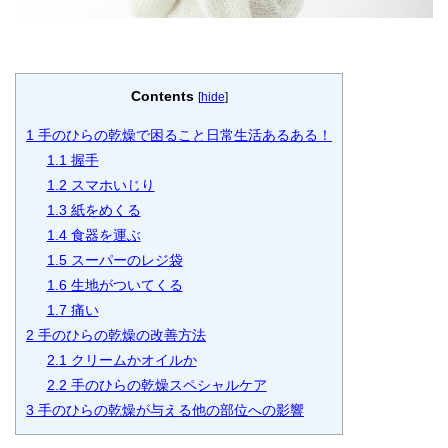
Contents
[
hide
]
1
手のひらの乾燥で困ること日常生活あるある！
1.1
握手
1.2
スマホいじり
1.3
紙をめくる
1.4
食器を運ぶ
1.5
スーパーのレジ袋
1.6
生地がついてくる
1.7
痛い
2
手のひらの乾燥の改善方法
2.1
クリームかオイルか
2.2
手のひらの乾燥スペシャルケア
3
手のひらの乾燥が与える他の部位への影響