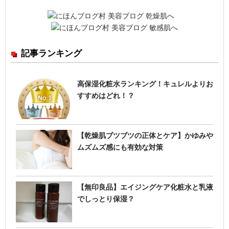
ン
テ
ン
ツ
記事ランキング
の
一
覧
高保湿化粧水ランキング！キュレルよりお
すすめはどれ！？
【乾燥肌ブツブツの正体とケア】かゆみや
ムズムズ感にも有効な対策
【無印良品】エイジングケア化粧水と乳液
でしっとり保湿？