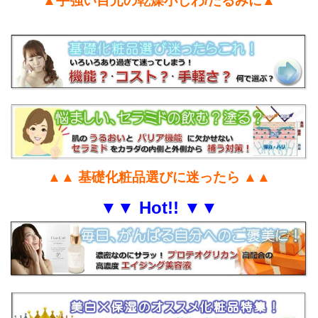
▲手強い目元の乾燥小じわ/たるみに▲
▲▲ 基礎化粧品選びに迷ったら ▲▲
▼▼ Hot!! ▼▼