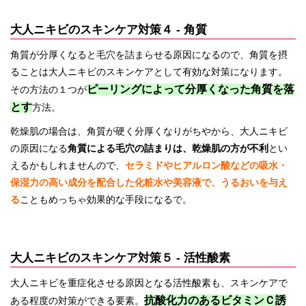
大人ニキビのスキンケア対策４ - 角質
角質が分厚くなると毛穴を詰まらせる原因になるので、角質を摂
ることは大人ニキビのスキンケアとして有効な対策になります。
ピーリングによって分厚くなった角質を落
その方法の１つが
とす
方法。
乾燥肌の場合は、角質が硬く分厚くなりがちやから、大人ニキビ
の原因になる
角質による毛穴の詰まりは、乾燥肌の方が不利
とい
えるかもしれませんので、
セラミドやヒアルロン酸などの吸水・
保湿力の高い成分を配合した化粧水や美容液で、うるおいを与え
る
こともめっちゃ効果的な手段になるで。
大人ニキビのスキンケア対策５ - 活性酸素
大人ニキビを重症化させる原因となる活性酸素も、スキンケアで
抗酸化力のあるビタミンＣ誘
ある程度の対策ができる要素。