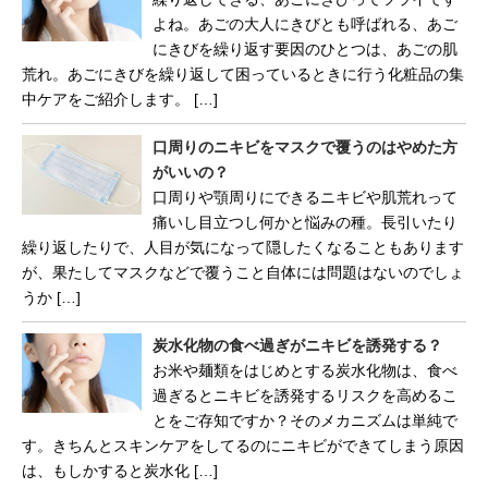
よね。あごの大人にきびとも呼ばれる、あご
にきびを繰り返す要因のひとつは、あごの肌
荒れ。あごにきびを繰り返して困っているときに行う化粧品の集
中ケアをご紹介します。 […]
口周りのニキビをマスクで覆うのはやめた方
がいいの？
口周りや顎周りにできるニキビや肌荒れって
痛いし目立つし何かと悩みの種。長引いたり
繰り返したりで、人目が気になって隠したくなることもあります
が、果たしてマスクなどで覆うこと自体には問題はないのでしょ
うか […]
炭水化物の食べ過ぎがニキビを誘発する？
お米や麺類をはじめとする炭水化物は、食べ
過ぎるとニキビを誘発するリスクを高めるこ
とをご存知ですか？そのメカニズムは単純で
す。きちんとスキンケアをしてるのにニキビができてしまう原因
は、もしかすると炭水化 […]