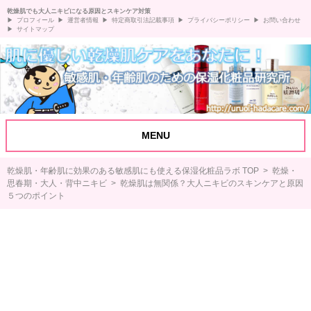
乾燥肌でも大人ニキビになる原因とスキンケア対策
プロフィール
運営者情報
特定商取引法記載事項
プライバシーポリシー
お問い合わせ
サイトマップ
MENU
乾燥肌・年齢肌に効果のある敏感肌にも使える保湿化粧品ラボ TOP
>
乾燥・
思春期・大人・背中ニキビ
> 乾燥肌は無関係？大人ニキビのスキンケアと原因
５つのポイント