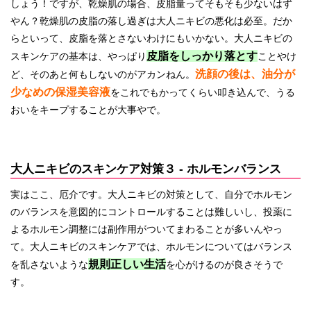
しょう！ですが、乾燥肌の場合、皮脂量ってそもそも少ないはず
やん？乾燥肌の皮脂の落し過ぎは大人ニキビの悪化は必至。だか
らといって、皮脂を落とさないわけにもいかない。大人ニキビの
皮脂をしっかり落とす
スキンケアの基本は、やっぱり
ことやけ
洗顔の後は、油分が
ど、そのあと何もしないのがアカンねん。
少なめの保湿美容液
をこれでもかってくらい叩き込んで、うる
おいをキープすることが大事やで。
大人ニキビのスキンケア対策３ - ホルモンバランス
実はここ、厄介です。大人ニキビの対策として、自分でホルモン
のバランスを意図的にコントロールすることは難しいし、投薬に
よるホルモン調整には副作用がついてまわることが多いんやっ
て。大人ニキビのスキンケアでは、ホルモンについてはバランス
規則正しい生活
を乱さないような
を心がけるのが良さそうで
す。