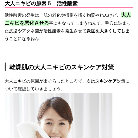
大人ニキビの原因５ - 活性酸素
大人
活性酸素の発生は、肌の老化や損傷を招く物質やねんけど、
ニキビを悪化させる
事にもなってしまうねんて。毛穴に詰まっ
た皮脂やアクネ菌が活性酸素を発生させて
炎症を大きくしてしま
う
ことになるねん。
乾燥肌の大人ニキビのスキンケア対策
大人ニキビの原因が出そろったところで、次は
スキンケア
対策に
ついて確認していきましょう。