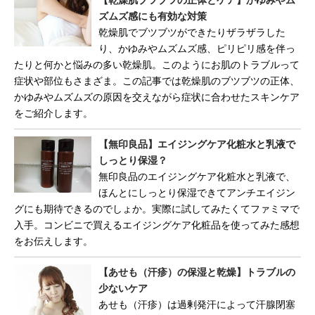
ズムズ感にも有効な対策
乾燥肌でブツブツができたりザラザラした
り、かゆみやムズムズ感、ピリピリ感を伴っ
たりと何かと悩みの多い乾燥肌。このようにお肌のトラブルって
症状や部位もさまざま。この記事では乾燥肌のブツブツの正体、
かゆみやムズムズの原因を交えながら症状に合わせたスキンケア
をご紹介します。
【無印良品】エイジングケア化粧水と乳液で
しっとり保湿？
無印良品のエイジングケア化粧水と乳液で、
ほんとにしっとり保湿できてアンチエイジン
グにも期待できるのでしょか。実際に試してみたくてファミマで
入手。コンビニで買えるエイジングケア化粧品を使ってみた感想
をお伝えします。
【あせも（汗疹）の保湿と乾燥】トラブルの
少ないケア
あせも（汗疹）は過剰発汗によって汗腺閉塞