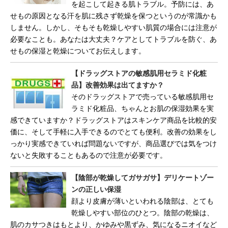
を起こして起きる肌トラブル。予防には、あ
せもの原因となる汗を肌に残さず乾燥を保つというのが常識かも
しません。しかし、そもそも乾燥しやすい肌質の場合には注意が
必要なことも。あなたは大丈夫？ケアとしてトラブルを防ぐ、あ
せもの保湿と乾燥についてお伝えします。
【ドラッグストアの敏感肌用セラミド化粧
品】改善効果は出てますか？
そのドラッグストアで売っている敏感肌用セ
ラミド化粧品、ちゃんとお肌の保湿効果を実
感できていますか？ドラッグストアはスキンケア商品を比較的安
価に、そして手軽に入手できるのでとても便利。改善の効果をし
っかり実感できていれば問題ないですが、商品選びでは気をつけ
ないと失敗することもあるので注意が必要です。
【陰部が乾燥してガサガサ】デリケートゾー
ンの正しい保湿
顔より皮膚が薄いといわれる陰部は、とても
乾燥しやすい部位のひとつ。陰部の乾燥は、
肌のカサつきはもとより、かゆみや黒ずみ、気になるニオイなど