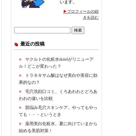
います。
プロフィールの続
きを読む
検
索:
最近の投稿
ヤクルトの化粧水ikitelがリニューア
ル！どこが変わった？
トラネキサム酸はなぜ美白や美容に効
果的なの？
毛穴洗顔口コミ、くろあわわとどろあ
わわの違いを比較
肌悩み毛穴スキンケア、やってもやっ
ても・・・というとき
薬用美白化粧水、夏に向けていまから
始める美肌対策！