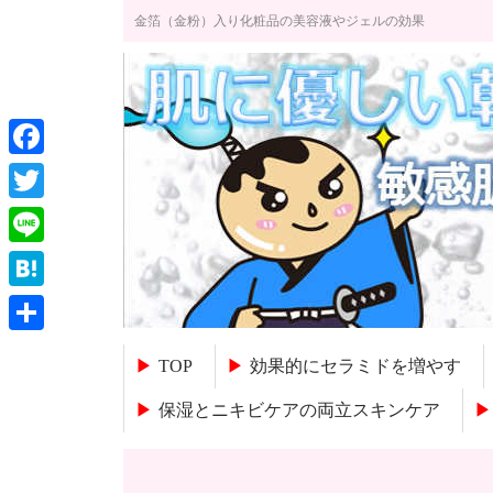
金箔（金粉）入り化粧品の美容液やジェルの効果
Facebook
Twitter
Line
Hatena
共
TOP
効果的にセラミドを増やす
有
保湿とニキビケアの両立スキンケア