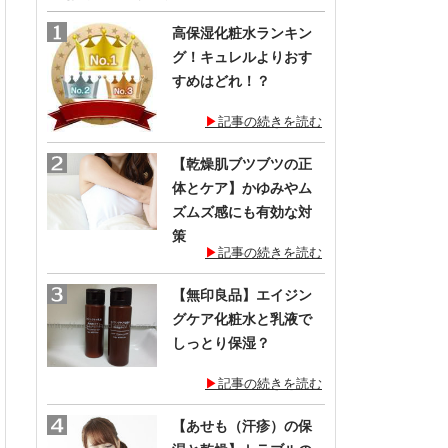
の
一
高保湿化粧水ランキン
覧
グ！キュレルよりおす
すめはどれ！？
記事の続きを読む
【乾燥肌ブツブツの正
体とケア】かゆみやム
ズムズ感にも有効な対
策
記事の続きを読む
【無印良品】エイジン
グケア化粧水と乳液で
しっとり保湿？
記事の続きを読む
【あせも（汗疹）の保