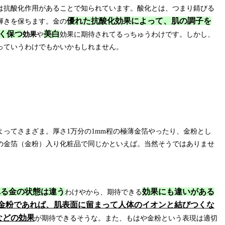
は抗酸化作用があることで知られています。酸化とは、つまり錆びる
優れた抗酸化効果によって、肌の調子を
輝きを保ちます。金の
く保つ
美白
効果
や
効果に期待されてるっちゅうわけです。しかし、
っていうわけでもかいかもしれません。
ってさまざま。厚さ1万分の1mm程の極薄金箔やったり、金粉とし
の金箔（金粉）入り化粧品で同じかといえば。当然そうではありませ
れる金の状態は違う
効果にも違いがある
わけやから、期待できる
金粉であれば、肌表面に留まって人体のイオンと結びつくな
などの効果
が期待できるそうな。また、もはや金粉という表現は適切